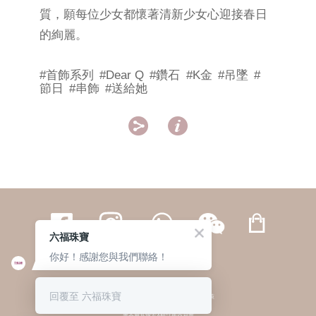
質，願每位少女都懷著清新少女心迎接春日
的絢麗。
#首飾系列
#Dear Q
#鑽石
#K金
#吊墜
#
節日
#串飾
#送給她


六福珠寶
你好！感謝您與我們聯絡！
繁體
簡体
ENG
|
|
回覆至 六福珠寶
© 六福集團 版權所有 不得轉載
|
私隱政策
貴金屬及寶石A類註冊交易商