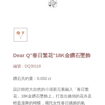
Dear Q"春日繁花"18K金鑽石墜飾
編號 : DQ30118
鑽石共約重：0.033 ct
設計師把大自然的小清新元素融入「春日繁
花」18K金鑽石墜飾上，打造出嬌俏的花卉及
輕盈漫舞的蝴蝶，襯托女性春日嬌媚的氣