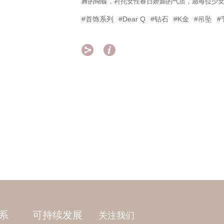
舞的蝴蝶，衬托女性春日娇媚的气质，愿每位少
#首饰系列
#Dear Q
#钻石
#K金
#吊坠
#


系
可持续发展
关注我们