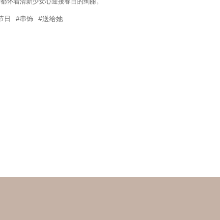
女都怀着清新少女心迎接春日的绚丽。
节日
#串饰
#送给她