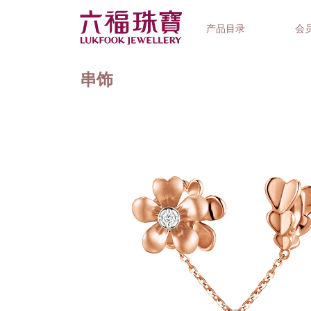
产品目录
会
串饰
首饰系列
钟表品牌
精选礼品