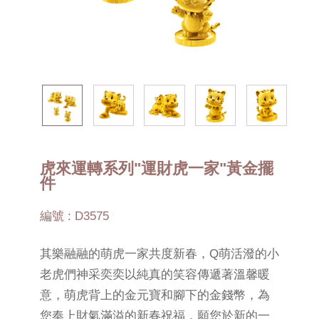
虎來運轉系列"運財虎一家"黃金擺
件
編號 : D3575
其樂融融的萌虎一家共度新春，Q萌活潑的小
老虎們神采奕奕以純真的笑容傳遞著溫馨暖
意，萌虎背上的金元寶和腳下的金錢幣，為
您奉上財氣滿溢的新春祝福，願您於新的一