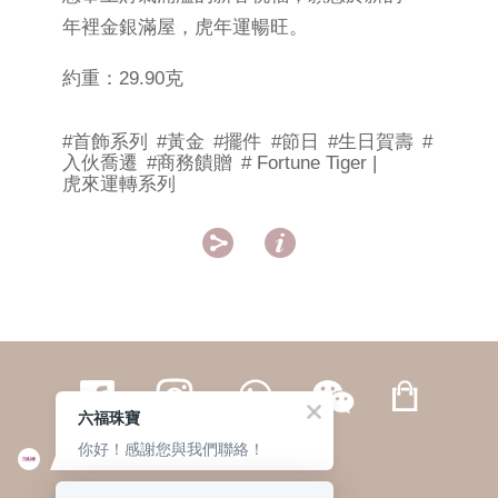
年裡金銀滿屋，虎年運暢旺。
約重：29.90克
#首飾系列
#黃金
#擺件
#節日
#生日賀壽
#
入伙喬遷
#商務饋贈
# Fortune Tiger |
虎來運轉系列


六福珠寶
你好！感謝您與我們聯絡！
繁體
簡体
ENG
|
|