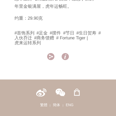
年里金银满屋，虎年运畅旺。
约重：29.90克
#首饰系列
#足金
#摆件
#节日
#生日贺寿
#
入伙乔迁
#商务馈赠
# Fortune Tiger |
虎来运转系列


繁體
簡体
ENG
|
|