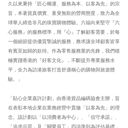
久以來秉持「匠心獨運、服務為本、以客為先」的宗
旨，本著貨真價實、童叟無欺的營商態度，致力為全
球華人締造非凡的珠寶購物體驗。六福向來堅守『六
心服務』的服務標準，用『心』了解顧客需要，於每
一個細節提供優質摯誠的服務，務求讓全球顧客皆享
有賓至如歸的款待。作為零售服務業的先鋒，我們積
極實踐香港的『好客文化』，不斷提升專業服務水
平，全力為訪港旅客打造舒適稱心的購物與旅遊體
驗。」
「貼心企業嘉許計劃」由香港貨品編碼協會主辦，旨
在表彰本地企業在業務經營中貫徹「以客為先」的理
念。該計劃以「以消費者為中心」、「信守承諾」、
「追求品質」及「關愛員工」四項準則為評估基礎，