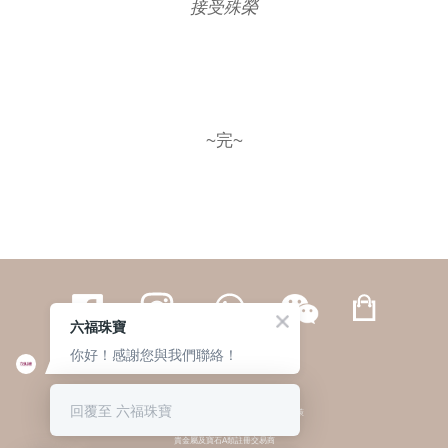
接受殊榮
~完~
六福珠寶
你好！感謝您與我們聯絡！
繁體
簡体
ENG
|
|
回覆至 六福珠寶
© 六福集團 版權所有 不得轉載
|
私隱政策
貴金屬及寶石A類註冊交易商