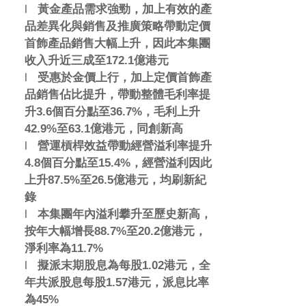
l
黃金產品需求強勁，加上有效的產
品差異化與銷售及推廣策略帶動定價
首飾產品銷售大幅上升，因此本集團
收入升近三成至172.1
億港元
l
受惠於金價上行，加上定價首飾產
品銷售佔比提升，帶動整體毛利率提
升3.6
個百分點至36.7%
，毛利上升
42.9%
至63.1
億港元，同創新高
l
營運槓桿效益帶動經營溢利率提升
4.8
個百分點至15.4%
，經營溢利因此
上升87.5%
至26.5
億港元，均刷新紀
錄
l
本集團年內溢利攀升至歷史新高，
按年大幅增長88.7%
至20.2
億港元，
淨利率為11.7%
l
擬派末期股息為每股1.02
港元，全
年共派股息每股1.57
港元，派息比率
為45%