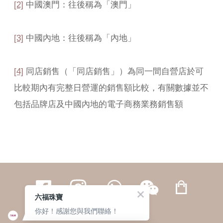
[2]
中國澳門：往後稱為「澳門」
[3]
中國內地：往後稱為「內地」
[4]
同店銷售（「同店銷售」）為同一間自營店於可
比較期內有完整日營運的銷售額比較，有關數據並不
包括品牌店及中國內地的電子商務業務銷售額
六福珠寶
你好！感謝您與我們聯絡！
繁體
簡体
ENG
|
|