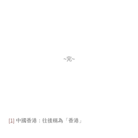
~完~
[1]
中國香港：往後稱為「香港」