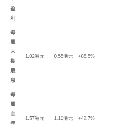
盈
利
每
股
末
1.02港元
0.55港元
+85.5%
期
股
息
每
股
全
1.57港元
1.10港元
+42.7%
年