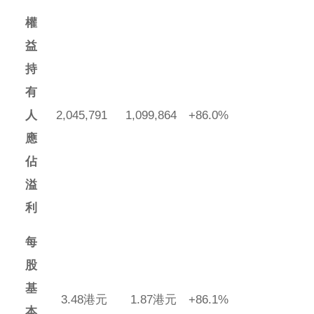
權
益
持
有
人
2,045,791
1,099,864
+86.0%
應
佔
溢
利
每
股
基
3.48港元
1.87港元
+86.1%
本