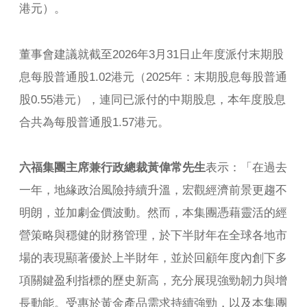
港元）。
董事會建議就截至2026年3月31日止年度派付末期股
息每股普通股1.02港元（2025年：末期股息每股普通
股0.55港元），連同已派付的中期股息，本年度股息
合共為每股普通股1.57港元。
六福集團主席兼行政總裁黃偉常先生
表示：「在過去
一年，地緣政治風險持續升溫，宏觀經濟前景更趨不
明朗，並加劇金價波動。然而，本集團憑藉靈活的經
營策略與穩健的財務管理，於下半財年在全球各地市
場的表現顯著優於上半財年，並於回顧年度內創下多
項關鍵盈利指標的歷史新高，充分展現強勁韌力與增
長動能。受惠於黃金產品需求持續強勁，以及本集團