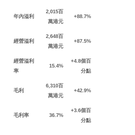
2,015
百
年內溢利
+88.7%
萬港元
2,648
百
經營溢利
+87.5%
萬港元
經營溢利
+4.8
個百
15.4%
率
分點
6,310
百
毛利
+42.9%
萬港元
+3.6
個百
毛利率
36.7%
分點