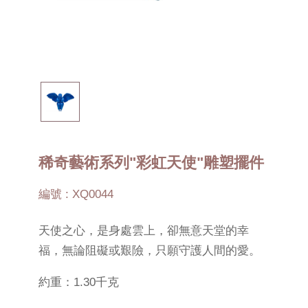
稀奇藝術系列"彩虹天使"雕塑擺件
編號 : XQ0044
天使之心，是身處雲上，卻無意天堂的幸
福，無論阻礙或艱險，只願守護人間的愛。
約重：1.30千克