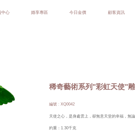
員中心
婚享專區
今日金價
顧客資訊
稀奇藝術系列"彩虹天使"
編號 : XQ0042
天使之心，是身處雲上，卻無意天堂的幸福，無
約重：1.30千克