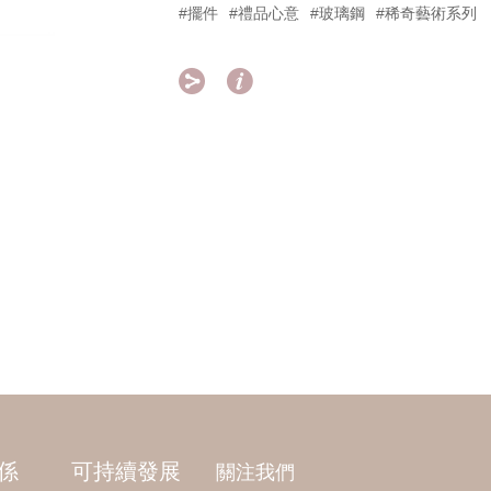
#擺件
#禮品心意
#玻璃鋼
#稀奇藝術系列


係
可持續發展
關注我們