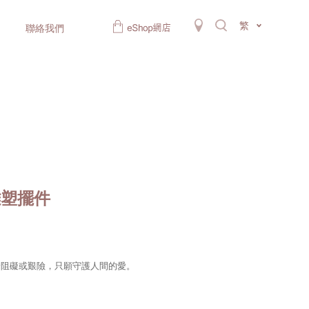
繁
聯絡我們
雕塑擺件
論阻礙或艱險，只願守護人間的愛。