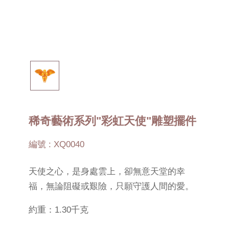
稀奇藝術系列"彩虹天使"雕塑擺件
編號 : XQ0040
天使之心，是身處雲上，卻無意天堂的幸
福，無論阻礙或艱險，只願守護人間的愛。
約重：1.30千克