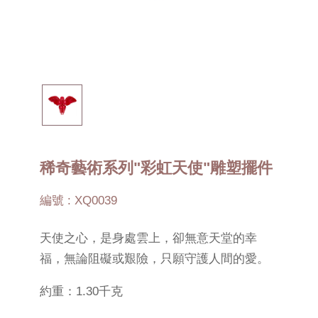
稀奇藝術系列"彩虹天使"雕塑擺件
編號 : XQ0039
天使之心，是身處雲上，卻無意天堂的幸
福，無論阻礙或艱險，只願守護人間的愛。
約重：1.30千克