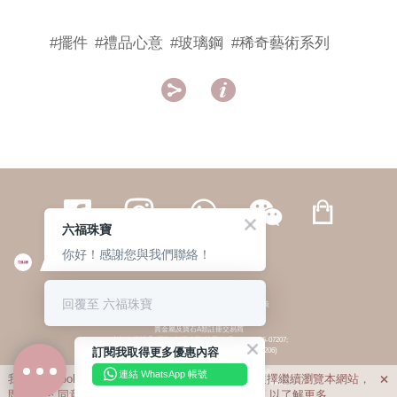
#擺件
#禮品心意
#玻璃鋼
#稀奇藝術系列


六福珠寶
你好！感謝您與我們聯絡！
繁體
簡体
ENG
|
|
回覆至 六福珠寶
© 六福集團 版權所有 不得轉載
|
私隱政策
貴金屬及寶石A類註冊交易商
(六福企業禮品(國際)有限公司-註冊號碼:A-B-24-05-07207;
訂閱我取得更多優惠內容
六福電子商貿有限公司-註冊號碼:A-B-24-05-07206)
貴金屬及寶石B類註冊交易商
(六福集團有限公司-註冊號碼:B-B-24-05-07258;
連結 WhatsApp 帳號
我們利用cookies為您提供最佳的瀏覽體驗。若您選擇繼續瀏覽本網站，

六福珠寶金行(香港)有限公司-註冊號碼:B-B-24-05-07259)
即表示您
同意
我們使用cookies。請查閱
私隱政策
以了解更多。