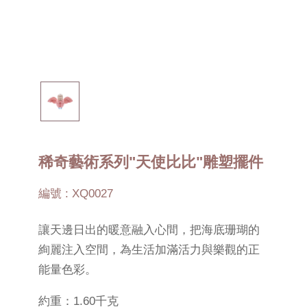
稀奇藝術系列"天使比比"雕塑擺件
編號 : XQ0027
讓天邊日出的暖意融入心間，把海底珊瑚的
絢麗注入空間，為生活加滿活力與樂觀的正
能量色彩。
約重：1.60千克