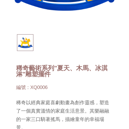
稀奇藝術系列"夏天、木馬、冰淇
淋"雕塑擺件
編號 : XQ0006
稀奇以經典家庭喜劇動畫為創作靈感，塑造
了一個真實溫情的家庭生活意景。其樂融融
的一家三口騎著搖馬，描繪童年的幸福場
景。