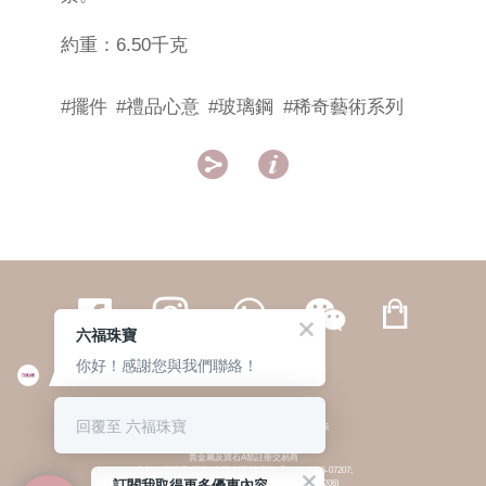
約重：6.50千克
#擺件
#禮品心意
#玻璃鋼
#稀奇藝術系列


六福珠寶
你好！感謝您與我們聯絡！
繁體
簡体
ENG
|
|
回覆至 六福珠寶
© 六福集團 版權所有 不得轉載
|
私隱政策
貴金屬及寶石A類註冊交易商
(六福企業禮品(國際)有限公司-註冊號碼:A-B-24-05-07207;
訂閱我取得更多優惠內容
六福電子商貿有限公司-註冊號碼:A-B-24-05-07206)