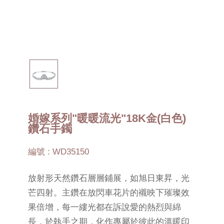
婚嫁系列"暖暖流光"18K金(白色)
鑽石手鐲
編號 : WD35150
放射形天然鑽石層層鋪展，如旭日東昇，光
芒四射。主鑽在放閃車花片的襯映下璀璨效
果倍增，每一縷光都在訴說愛的熱烈與綿
長，於執手之期，化作專屬於彼此的溫暖印