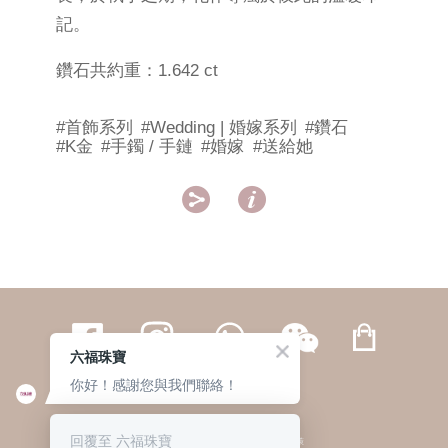
記。
鑽石共約重：1.642 ct
#首飾系列
#Wedding | 婚嫁系列
#鑽石
#K金
#手鐲 / 手鏈
#婚嫁
#送給她


六福珠寶
你好！感謝您與我們聯絡！
繁體
簡体
ENG
|
|
回覆至 六福珠寶
© 六福集團 版權所有 不得轉載
|
私隱政策