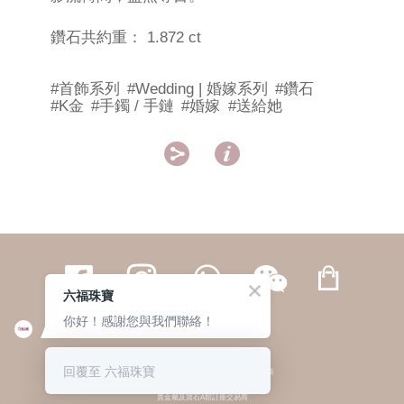
鑽石共約重： 1.872 ct
#首飾系列
#Wedding | 婚嫁系列
#鑽石
#K金
#手鐲 / 手鏈
#婚嫁
#送給她


六福珠寶
你好！感謝您與我們聯絡！
繁體
簡体
ENG
|
|
回覆至 六福珠寶
© 六福集團 版權所有 不得轉載
|
私隱政策
貴金屬及寶石A類註冊交易商