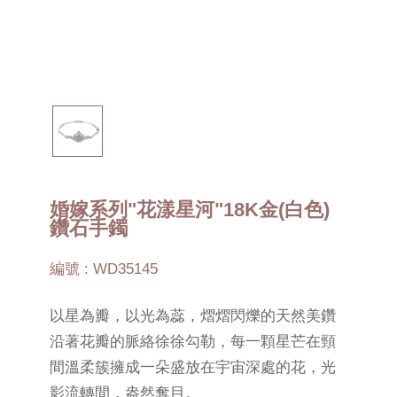
婚嫁系列"花漾星河"18K金(白色)
鑽石手鐲
編號 : WD35145
以星為瓣，以光為蕊，熠熠閃爍的天然美鑽
沿著花瓣的脈絡徐徐勾勒，每一顆星芒在頸
間溫柔簇擁成一朵盛放在宇宙深處的花，光
影流轉間，盎然奪目。