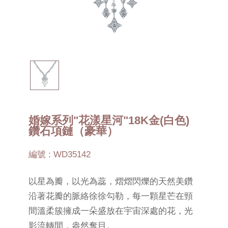
婚嫁系列"花漾星河"18K金(白色)
鑽石項鏈（豪華）
編號 : WD35142
以星為瓣，以光為蕊，熠熠閃爍的天然美鑽
沿著花瓣的脈絡徐徐勾勒，每一顆星芒在頸
間溫柔簇擁成一朵盛放在宇宙深處的花，光
影流轉間，盎然奪目。