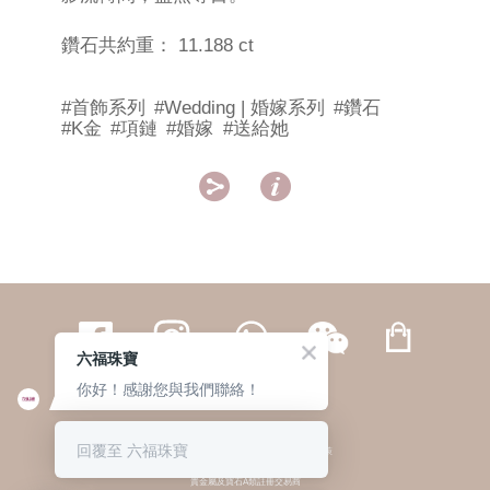
鑽石共約重： 11.188 ct
#首飾系列
#Wedding | 婚嫁系列
#鑽石
#K金
#項鏈
#婚嫁
#送給她


六福珠寶
你好！感謝您與我們聯絡！
繁體
簡体
ENG
|
|
回覆至 六福珠寶
© 六福集團 版權所有 不得轉載
|
私隱政策
貴金屬及寶石A類註冊交易商