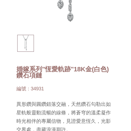
婚嫁系列"恆愛軌跡"18K金(白色)
鑽石項鏈
編號 : 34931
異形鑽與圓鑽錯落交融，天然鑽石勾勒出如
星軌般靈動流暢的線條，將蒼穹的溫柔凝作
時光相伴的專屬信物，見證愛意恆久，光影
交界處，盡藏浪漫期許。