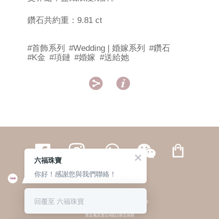
鑽石共約重：9.81 ct
#首飾系列
#Wedding | 婚嫁系列
#鑽石
#K金
#項鏈
#婚嫁
#送給她


六福珠寶
你好！感謝您與我們聯絡！
繁體
簡体
ENG
|
|
回覆至 六福珠寶
© 六福集團 版權所有 不得轉載
|
私隱政策
貴金屬及寶石A類註冊交易商