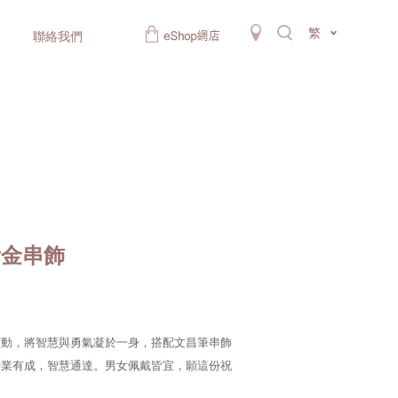
繁
聯絡我們
黃金串飾
靈動，將智慧與勇氣凝於一身，搭配文昌筆串飾
學業有成，智慧通達。男女佩戴皆宜，願這份祝