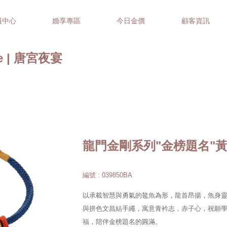
員中心
婚享專區
今日金價
顧客資訊
ace | 唐宮夜宴
龍門金剛系列"金榜題名"
編號 : 039850BA
以承載智慧與勇氣的鼇魚為形，龍首昂揚，魚身
與拼色文昌結手繩，寓意青衿志，赤子心，祝願
福，陪伴金榜題名的圓滿。