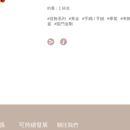
約重：1.66克
#首飾系列
#黃金
#手鐲 / 手鏈
#畢業
#串
宴
#龍門金剛


係
可持續發展
關注我們