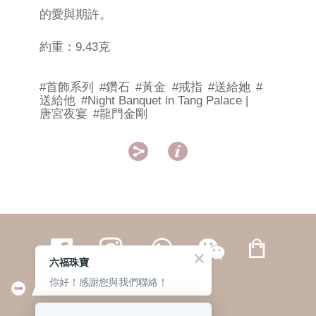
的愛與期許。
約重：9.43克
#首飾系列
#鑽石
#黃金
#戒指
#送給她
#
送給他
#Night Banquet in Tang Palace |
唐宮夜宴
#龍門金剛


六福珠寶
你好！感謝您與我們聯絡！
繁體
簡体
ENG
|
|