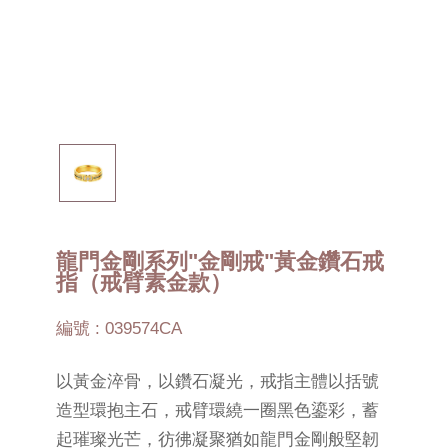
龍門金剛系列"金剛戒"黃金鑽石戒
指（戒臂素金款）
編號 : 039574CA
以黃金淬骨，以鑽石凝光，戒指主體以括號
造型環抱主石，戒臂環繞一圈黑色鎏彩，蓄
起璀璨光芒，彷彿凝聚猶如龍門金剛般堅韌