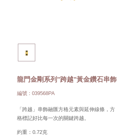
龍門金剛系列"跨越"黃金鑽石串飾
編號 : 039568PA
「跨越」串飾融匯方格元素與延伸線條，方
格標記好比每一次的關鍵跨越。
約重：0.72克