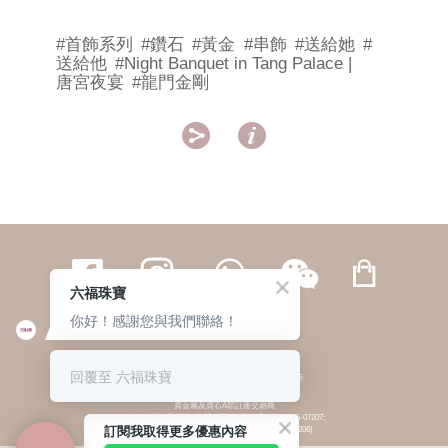
#首飾系列
#鑽石
#黃金
#串飾
#送給她
#
送給他
#Night Banquet in Tang Palace |
唐宮夜宴
#龍門金剛


六福珠寶
你好！感謝您與我們聯絡！
繁體
簡体
ENG
|
|
回覆至 六福珠寶
© 六福集團 版權所有 不得轉載
|
私隱政策
貴金屬及寶石A類註冊交易商
(六福企業禮品(國際)有限公司-註冊號碼:A-B-24-05-07207;
訂閱我取得更多優惠內容
六福電子商貿有限公司-註冊號碼:A-B-24-05-07206)
貴金屬及寶石B類註冊交易商