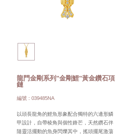
龍門金剛系列"金剛鯉"黃金鑽石項
鏈
編號 : 039485NA
以頭長龍角的鯉魚形象配合獨特的六邊形鱗
甲設計，自帶棱角與個性鋒芒，天然鑽石伴
隨靈活擺動的魚身閃爍其中，搖頭擺尾激蕩