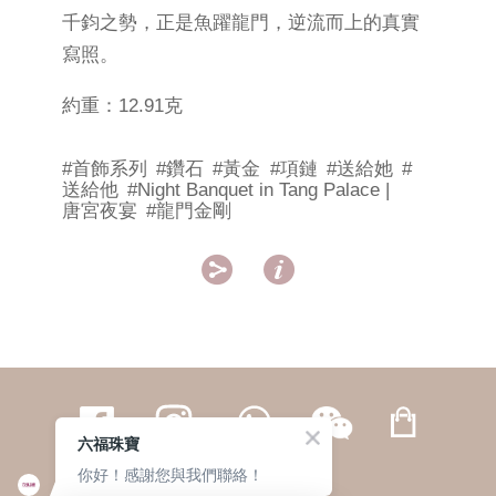
千鈞之勢，正是魚躍龍門，逆流而上的真實
寫照。
約重：12.91克
#首飾系列
#鑽石
#黃金
#項鏈
#送給她
#
送給他
#Night Banquet in Tang Palace |
唐宮夜宴
#龍門金剛


六福珠寶
你好！感謝您與我們聯絡！
繁體
簡体
ENG
|
|