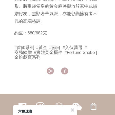
形。將富麗堂皇的黃金麻將擺放於家中或饋
贈好友，盡顯奢華氣派，亦能彰顯擁有者不
凡的高端格調。
約重：680/682克
#首飾系列
#黃金
#節日
#入伙喬遷
#
商務饋贈
#實體黃金擺件
#Fortune Snake |
金蛇獻寶系列


六福珠寶