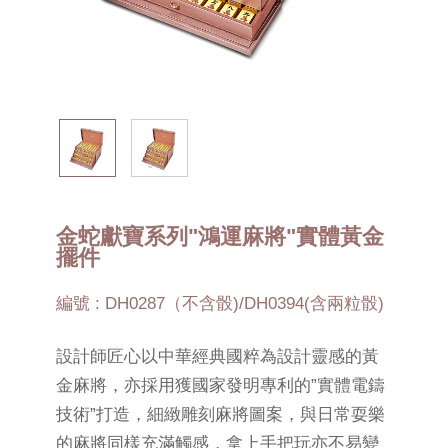
金蛇獻寶系列"鴻運麻將"實體黃金
擺件
編號 : DH0287（不含骰)/DH0394(含兩粒骰)
設計師匠心以中華經典國粹為設計靈感的黃
金麻將，亦採用獲國家發明專利的”實體電鑄
技術”打造，細緻雕刻麻將圖案，與日常耍樂
的麻將同樣充滿觸感，拿上手把玩亦不易變