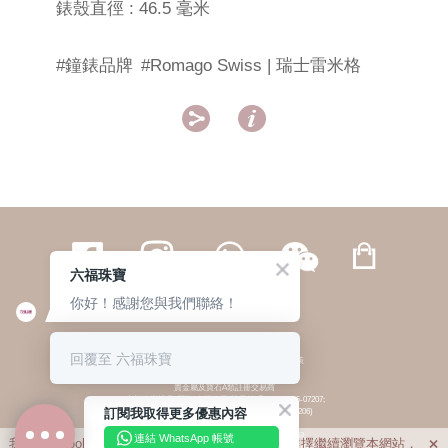
錶殼直徑 : 46.5 毫米
#鐘錶品牌
#Romago Swiss | 瑞士雷米格


六福珠寶
你好！感謝您與我們聯絡！
繁體
簡体
ENG
|
|
回覆至 六福珠寶
© 六福集團 版權所有 不得轉載
|
私隱政策
貴金屬及寶石A類註冊交易商
(六福企業禮品(國際)有限公司-註冊號碼:A-B-24-05-07207;
訂閱我取得更多優惠內容
六福電子商貿有限公司-註冊號碼:A-B-24-05-07206)
貴金屬及寶石B類註冊交易商
(六福集團有限公司-註冊號碼:B-B-24-05-07258;
連結 WhatsApp 帳號
我們利用cookies為您提供最佳的瀏覽體驗。若您選擇繼續瀏覽本網站，

六福珠寶金行(香港)有限公司-註冊號碼:B-B-24-05-07259)