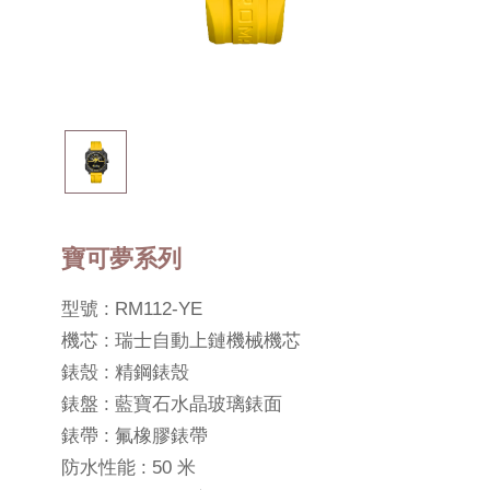
寶可夢系列
型號 : RM112-YE
機芯 : 瑞士自動上鏈機械機芯
錶殼 : 精鋼錶殼
錶盤 : 藍寶石水晶玻璃錶面
錶帶 : 氟橡膠錶帶
防水性能 : 50 米