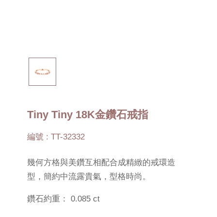
Tiny Tiny 18K金鑽石戒指
編號 : TT-32332
幾何方格與美鑽互相配合成精緻的戒環造
型，簡約中流露貴氣，型格時尚。
鑽石約重： 0.085 ct