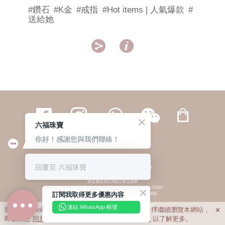
#鑽石
#K金
#戒指
#Hot items | 人氣爆款
#
送給她


六福珠寶
你好！感謝您與我們聯絡！
繁體
簡体
ENG
|
|
回覆至 六福珠寶
© 六福集團 版權所有 不得轉載
|
私隱政策
貴金屬及寶石A類註冊交易商
(六福企業禮品(國際)有限公司-註冊號碼:A-B-24-05-07207;
訂閱我取得更多優惠內容
六福電子商貿有限公司-註冊號碼:A-B-24-05-07206)
貴金屬及寶石B類註冊交易商
(六福集團有限公司-註冊號碼:B-B-24-05-07258;
連結 WhatsApp 帳號
我們利用cookies為您提供最佳的瀏覽體驗。若您選擇繼續瀏覽本網站，

六福珠寶金行(香港)有限公司-註冊號碼:B-B-24-05-07259)
即表示您
同意
我們使用cookies。請查閱
私隱政策
以了解更多。