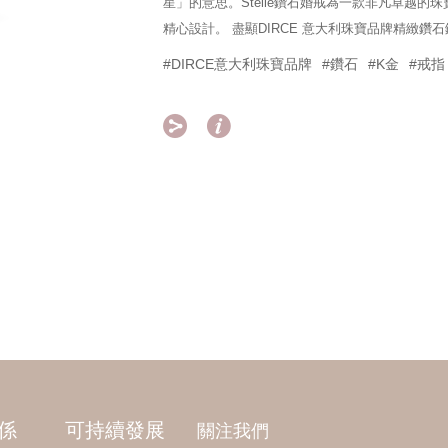
星」的意思。Stelle鑽石婚戒為一款非凡卓越的珠
精心設計。 盡顯DIRCE 意大利珠寶品牌精緻鑽
#DIRCE意大利珠寶品牌
#鑽石
#K金
#戒指


係
可持續發展
關注我們