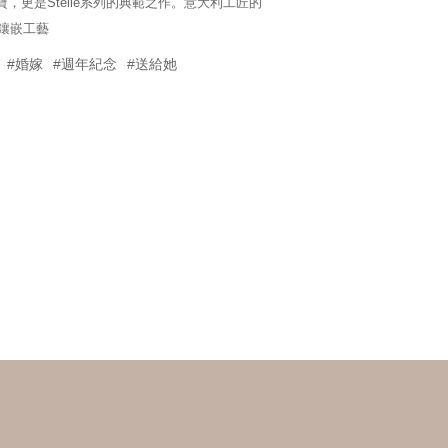
寶，更是Stelle系列的典範之作。意大利工匠的
石鑲嵌工藝
#婚嫁
#週年紀念
#送給她