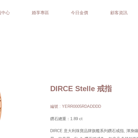
員中心
婚享專區
今日金價
顧客資訊
DIRCE Stelle 戒指
編號 : YERR0005RDADDDD
鑽石總重：1.89 ct
DIRCE 意大利珠寶品牌旗艦系列鑽石戒指, 渾身鑲