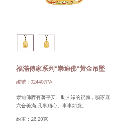
福滿傳家系列"崇迪佛"黃金吊墜
編號 : 024407PA
崇迪佛牌有著平安、助人緣的祝願，願家庭
六合美滿,凡事順心、事事如意。
約重：26.20克