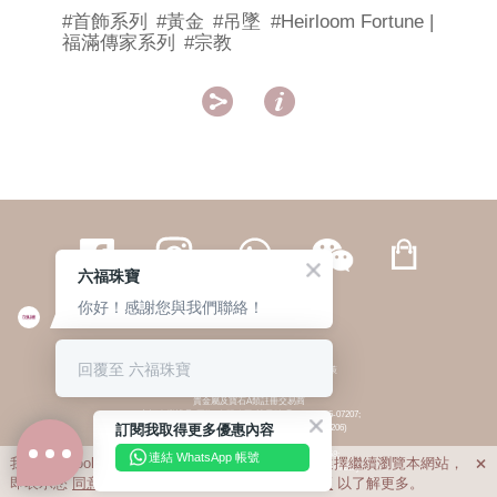
#首飾系列
#黃金
#吊墜
#Heirloom Fortune |
福滿傳家系列
#宗教


六福珠寶
你好！感謝您與我們聯絡！
繁體
簡体
ENG
|
|
回覆至 六福珠寶
© 六福集團 版權所有 不得轉載
|
私隱政策
貴金屬及寶石A類註冊交易商
(六福企業禮品(國際)有限公司-註冊號碼:A-B-24-05-07207;
訂閱我取得更多優惠內容
六福電子商貿有限公司-註冊號碼:A-B-24-05-07206)
貴金屬及寶石B類註冊交易商
(六福集團有限公司-註冊號碼:B-B-24-05-07258;
連結 WhatsApp 帳號
我們利用cookies為您提供最佳的瀏覽體驗。若您選擇繼續瀏覽本網站，

六福珠寶金行(香港)有限公司-註冊號碼:B-B-24-05-07259)
即表示您
同意
我們使用cookies。請查閱
私隱政策
以了解更多。