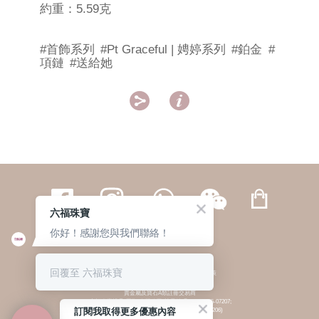
約重：5.59克
#首飾系列
#Pt Graceful | 娉婷系列
#鉑金
#
項鏈
#送給她


六福珠寶
你好！感謝您與我們聯絡！
繁體
簡体
ENG
|
|
回覆至 六福珠寶
© 六福集團 版權所有 不得轉載
|
私隱政策
貴金屬及寶石A類註冊交易商
(六福企業禮品(國際)有限公司-註冊號碼:A-B-24-05-07207;
訂閱我取得更多優惠內容
六福電子商貿有限公司-註冊號碼:A-B-24-05-07206)
貴金屬及寶石B類註冊交易商