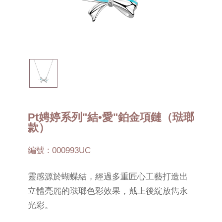
Pt娉婷系列"結•愛"鉑金項鏈（琺瑯
款）
編號 : 000993UC
靈感源於蝴蝶結，經過多重匠心工藝打造出
立體亮麗的琺瑯色彩效果，戴上後綻放雋永
光彩。