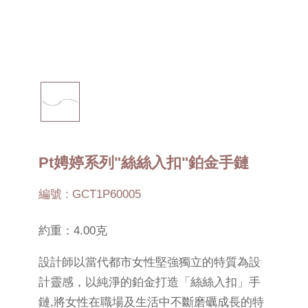
Pt娉婷系列"絲絲入扣"鉑金手鏈
編號 : GCT1P60005
約重：4.00克
設計師以當代都市女性堅強獨立的特質為設
計靈感，以純淨的鉑金打造「絲絲入扣」手
鏈,將女性在職場及生活中不斷磨礪成長的特