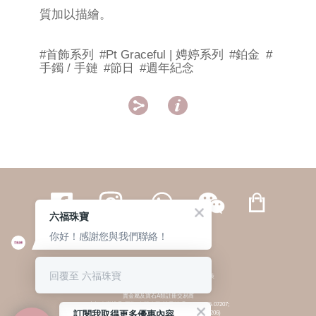
質加以描繪。
#首飾系列
#Pt Graceful | 娉婷系列
#鉑金
#
手鐲 / 手鏈
#節日
#週年紀念


六福珠寶
你好！感謝您與我們聯絡！
繁體
簡体
ENG
|
|
回覆至 六福珠寶
© 六福集團 版權所有 不得轉載
|
私隱政策
貴金屬及寶石A類註冊交易商
(六福企業禮品(國際)有限公司-註冊號碼:A-B-24-05-07207;
訂閱我取得更多優惠內容
六福電子商貿有限公司-註冊號碼:A-B-24-05-07206)