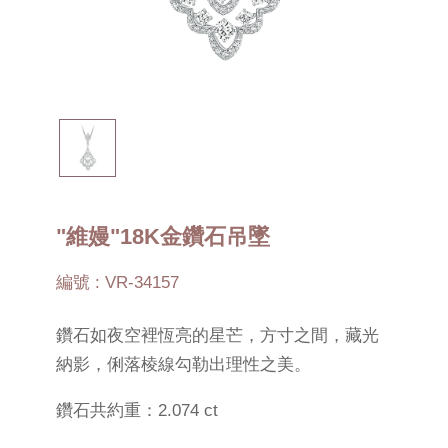
"維嫚"18K金鑽石吊墜
編號 : VR-34157
鑽石如夜空裡恆亮的星芒，方寸之間，藏光
納影，俐落棱線勾勒出理性之美。
鑽石共約重：2.074 ct