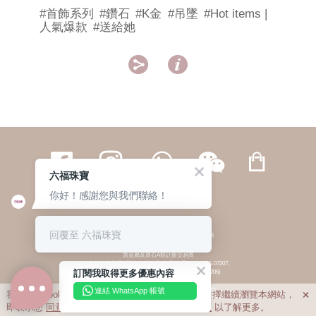
#首飾系列
#鑽石
#K金
#吊墜
#Hot items |
人氣爆款
#送給她


六福珠寶
你好！感謝您與我們聯絡！
繁體
簡体
ENG
|
|
回覆至 六福珠寶
© 六福集團 版權所有 不得轉載
|
私隱政策
貴金屬及寶石A類註冊交易商
(六福企業禮品(國際)有限公司-註冊號碼:A-B-24-05-07207;
訂閱我取得更多優惠內容
六福電子商貿有限公司-註冊號碼:A-B-24-05-07206)
貴金屬及寶石B類註冊交易商
(六福集團有限公司-註冊號碼:B-B-24-05-07258;
連結 WhatsApp 帳號
我們利用cookies為您提供最佳的瀏覽體驗。若您選擇繼續瀏覽本網站，

六福珠寶金行(香港)有限公司-註冊號碼:B-B-24-05-07259)
即表示您
同意
我們使用cookies。請查閱
私隱政策
以了解更多。