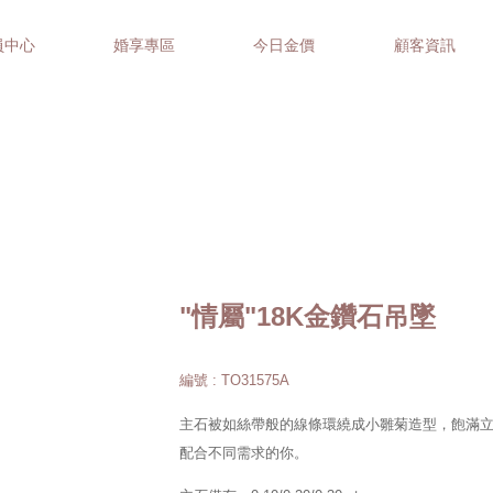
員中心
婚享專區
今日金價
顧客資訊
"情屬"18K金鑽石吊墜
編號 : TO31575A
主石被如絲帶般的線條環繞成小雛菊造型，飽滿
配合不同需求的你。