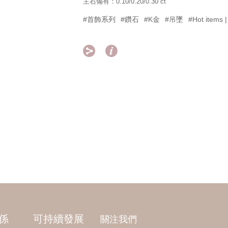
主石備有：0.10/0.20/0.30 ct
#首飾系列
#鑽石
#K金
#吊墜
#Hot item


係
可持續發展
關注我們