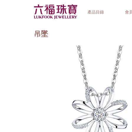
產品目錄
會
吊墜
首飾系列
鐘錶品牌
精選禮品