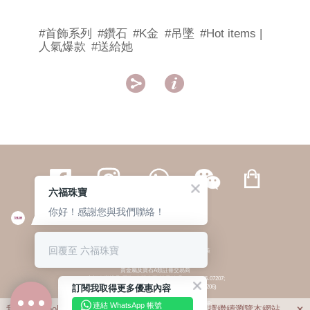
#首飾系列
#鑽石
#K金
#吊墜
#Hot items |
人氣爆款
#送給她


六福珠寶
你好！感謝您與我們聯絡！
繁體
簡体
ENG
|
|
回覆至 六福珠寶
© 六福集團 版權所有 不得轉載
|
私隱政策
貴金屬及寶石A類註冊交易商
(六福企業禮品(國際)有限公司-註冊號碼:A-B-24-05-07207;
訂閱我取得更多優惠內容
六福電子商貿有限公司-註冊號碼:A-B-24-05-07206)
貴金屬及寶石B類註冊交易商
(六福集團有限公司-註冊號碼:B-B-24-05-07258;
連結 WhatsApp 帳號
我們利用cookies為您提供最佳的瀏覽體驗。若您選擇繼續瀏覽本網站，
