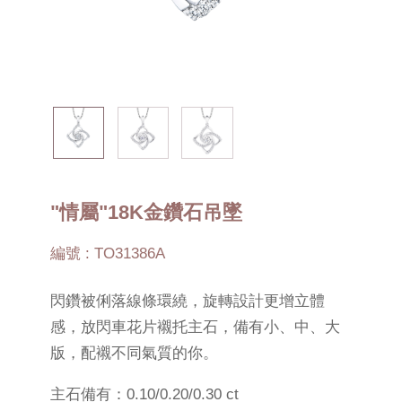
"情屬"18K金鑽石吊墜
編號 : TO31386A
閃鑽被俐落線條環繞，旋轉設計更增立體
感，放閃車花片襯托主石，備有小、中、大
版，配襯不同氣質的你。
主石備有：0.10/0.20/0.30 ct