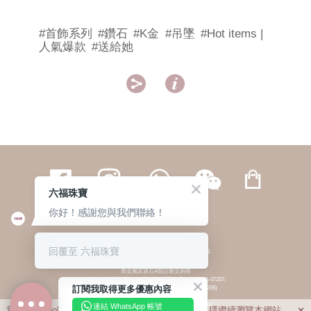
#首飾系列
#鑽石
#K金
#吊墜
#Hot items |
人氣爆款
#送給她


六福珠寶
你好！感謝您與我們聯絡！
繁體
簡体
ENG
|
|
回覆至 六福珠寶
© 六福集團 版權所有 不得轉載
|
私隱政策
貴金屬及寶石A類註冊交易商
(六福企業禮品(國際)有限公司-註冊號碼:A-B-24-05-07207;
訂閱我取得更多優惠內容
六福電子商貿有限公司-註冊號碼:A-B-24-05-07206)
貴金屬及寶石B類註冊交易商
(六福集團有限公司-註冊號碼:B-B-24-05-07258;
連結 WhatsApp 帳號
我們利用cookies為您提供最佳的瀏覽體驗。若您選擇繼續瀏覽本網站，
