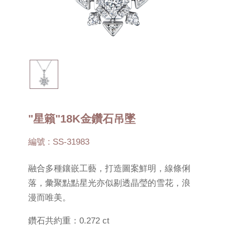
"星籟"18K金鑽石吊墜
編號 : SS-31983
融合多種鑲嵌工藝，打造圖案鮮明，線條俐
落，彙聚點點星光亦似剔透晶瑩的雪花，浪
漫而唯美。
鑽石共約重：0.272 ct