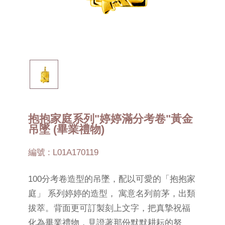
抱抱家庭系列"婷婷滿分考卷"黃金
吊墜 (畢業禮物)
編號 : L01A170119
100分考卷造型的吊墜，配以可愛的「抱抱家
庭」 系列婷婷的造型， 寓意名列前茅，出類
拔萃。背面更可訂製刻上文字，把真摯祝福
化為畢業禮物，見證著那份默默耕耘的努