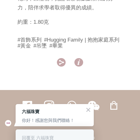
力，陪伴求學者取得優異的成績。
約重：1.80克
#首飾系列
#Hugging Family | 抱抱家庭系列
#黃金
#吊墜
#畢業


六福珠寶
你好！感謝您與我們聯絡！
繁體
簡体
ENG
|
|
回覆至 六福珠寶
© 六福集團 版權所有 不得轉載
|
私隱政策