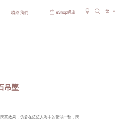
繁
聯絡我們
鑽石吊墜
添閃亮效果，仿若在茫茫人海中的驚鴻一瞥，閃