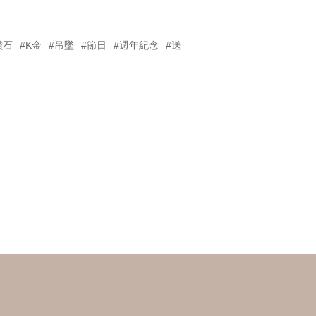
鑽石
#K金
#吊墜
#節日
#週年紀念
#送