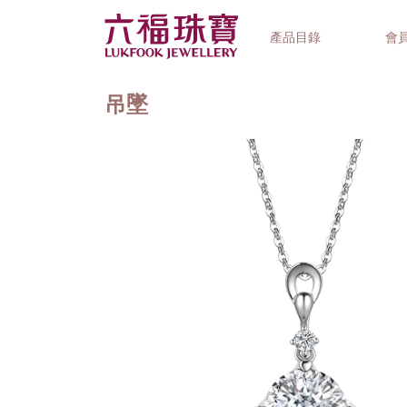
產品目錄
會
吊墜
首飾系列
鐘錶品牌
精選禮品