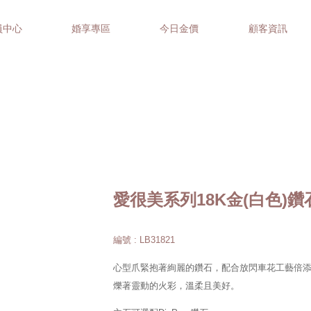
員中心
婚享專區
今日金價
顧客資訊
愛很美系列18K金(白色)
編號 : LB31821
心型爪緊抱著絢麗的鑽石，配合放閃車花工藝倍
爍著靈動的火彩，溫柔且美好。