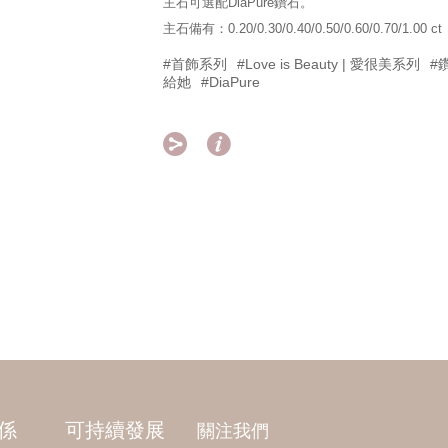
主石可選配DiaPure鑽石。
主石備有：0.20/0.30/0.40/0.50/0.60/0.70/1.00 ct
#首飾系列
#Love is Beauty | 愛很美系列
#
給她
#DiaPure


係
可持續發展
關注我們