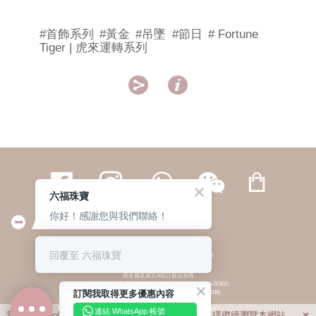
#首飾系列
#黃金
#吊墜
#節日
# Fortune
Tiger | 虎來運轉系列


六福珠寶
你好！感謝您與我們聯絡！
繁體
簡体
ENG
|
|
回覆至 六福珠寶
© 六福集團 版權所有 不得轉載
|
私隱政策
貴金屬及寶石A類註冊交易商
(六福企業禮品(國際)有限公司-註冊號碼:A-B-24-05-07207;
訂閱我取得更多優惠內容
六福電子商貿有限公司-註冊號碼:A-B-24-05-07206)
貴金屬及寶石B類註冊交易商
(六福集團有限公司-註冊號碼:B-B-24-05-07258;
連結 WhatsApp 帳號
我們利用cookies為您提供最佳的瀏覽體驗。若您選擇繼續瀏覽本網站，
