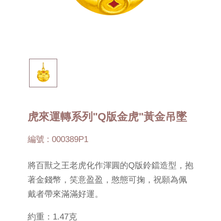
虎來運轉系列"Q版金虎"黃金吊墜
編號 : 000389P1
將百獸之王老虎化作渾圓的Q版鈴鐺造型，抱
著金錢幣，笑意盈盈，憨態可掬，祝願為佩
戴者帶來滿滿好運。
約重：1.47克