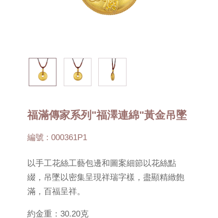
福滿傳家系列"福澤連綿"黃金吊墜
編號 : 000361P1
以手工花絲工藝包邊和圖案細節以花絲點
綴，吊墜以密集呈現祥瑞字樣，盡顯精緻飽
滿，百福呈祥。
約金重：30.20克