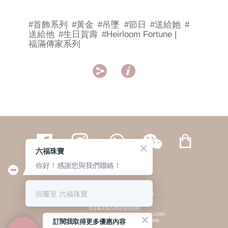
#首飾系列
#黃金
#吊墜
#節日
#送給她
#
送給他
#生日賀壽
#Heirloom Fortune |
福滿傳家系列


六福珠寶
你好！感謝您與我們聯絡！
繁體
簡体
ENG
|
|
回覆至 六福珠寶
© 六福集團 版權所有 不得轉載
|
私隱政策
貴金屬及寶石A類註冊交易商
(六福企業禮品(國際)有限公司-註冊號碼:A-B-24-05-07207;
訂閱我取得更多優惠內容
六福電子商貿有限公司-註冊號碼:A-B-24-05-07206)
貴金屬及寶石B類註冊交易商