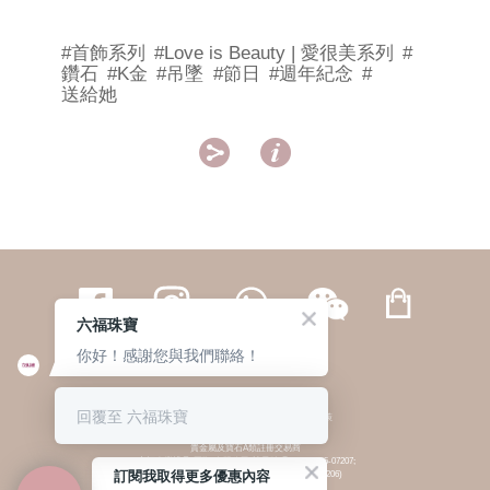
#首飾系列
#Love is Beauty | 愛很美系列
#
鑽石
#K金
#吊墜
#節日
#週年紀念
#
送給她


六福珠寶
你好！感謝您與我們聯絡！
繁體
簡体
ENG
|
|
回覆至 六福珠寶
© 六福集團 版權所有 不得轉載
|
私隱政策
貴金屬及寶石A類註冊交易商
(六福企業禮品(國際)有限公司-註冊號碼:A-B-24-05-07207;
訂閱我取得更多優惠內容
六福電子商貿有限公司-註冊號碼:A-B-24-05-07206)
貴金屬及寶石B類註冊交易商