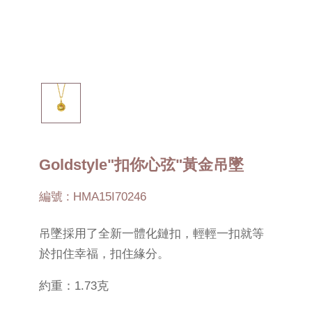
Goldstyle"扣你心弦"黃金吊墜
編號 : HMA15I70246
吊墜採用了全新一體化鏈扣，輕輕一扣就等
於扣住幸福，扣住緣分。
約重：1.73克