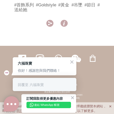
#首飾系列
#Goldstyle
#黃金
#吊墜
#節日
#
送給她


六福珠寶
你好！感謝您與我們聯絡！
繁體
簡体
ENG
|
|
回覆至 六福珠寶
© 六福集團 版權所有 不得轉載
|
私隱政策
貴金屬及寶石A類註冊交易商
(六福企業禮品(國際)有限公司-註冊號碼:A-B-24-05-07207;
訂閱我取得更多優惠內容
六福電子商貿有限公司-註冊號碼:A-B-24-05-07206)
貴金屬及寶石B類註冊交易商
(六福集團有限公司-註冊號碼:B-B-24-05-07258;
連結 WhatsApp 帳號
我們利用cookies為您提供最佳的瀏覽體驗。若您選擇繼續瀏覽本網站，

六福珠寶金行(香港)有限公司-註冊號碼:B-B-24-05-07259)
即表示您
同意
我們使用cookies。請查閱
私隱政策
以了解更多。