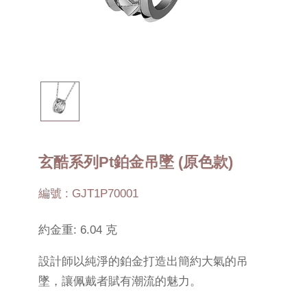
玄酷系列Pt鉑金吊墜 (原色款)
編號 : GJT1P70001
約金重: 6.04 克
設計師以純淨的鉑金打造出簡約大氣的吊
墜，讓佩戴者賦有潮流的魅力。