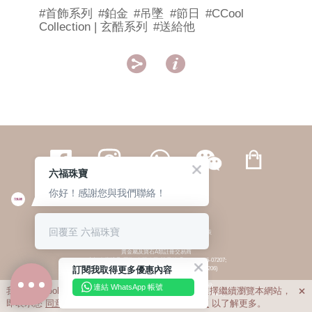
#首飾系列
#鉑金
#吊墜
#節日
#CCool
Collection | 玄酷系列
#送給他


六福珠寶
你好！感謝您與我們聯絡！
繁體
簡体
ENG
|
|
回覆至 六福珠寶
© 六福集團 版權所有 不得轉載
|
私隱政策
貴金屬及寶石A類註冊交易商
(六福企業禮品(國際)有限公司-註冊號碼:A-B-24-05-07207;
訂閱我取得更多優惠內容
六福電子商貿有限公司-註冊號碼:A-B-24-05-07206)
貴金屬及寶石B類註冊交易商
(六福集團有限公司-註冊號碼:B-B-24-05-07258;
連結 WhatsApp 帳號
我們利用cookies為您提供最佳的瀏覽體驗。若您選擇繼續瀏覽本網站，

六福珠寶金行(香港)有限公司-註冊號碼:B-B-24-05-07259)
即表示您
同意
我們使用cookies。請查閱
私隱政策
以了解更多。