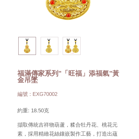
福滿傳家系列"「旺福」添福氣"黃
金吊墜
編號 : EXG70002
約重: 18.50克
擷取傳統吉祥物葫蘆，糅合牡丹花、桃花元
素，採用精緻花絲鑲嵌製作工藝，打造出蘊