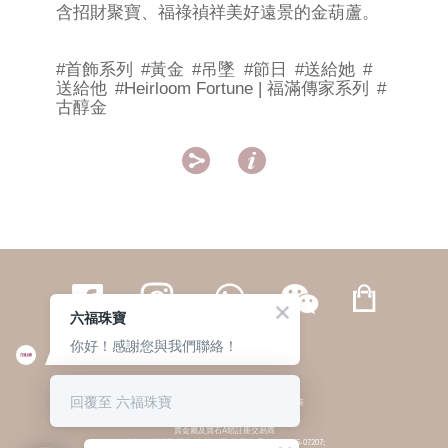
含招財聚寶、福祿禎祥美好遠景的金葫蘆。
#首飾系列
#黃金
#吊墜
#節日
#送給她
#
送給他
#Heirloom Fortune | 福滿傳家系列
#
古醇金


六福珠寶
你好！感謝您與我們聯絡！
繁體
簡体
ENG
|
|
回覆至 六福珠寶
© 六福集團 版權所有 不得轉載
|
私隱政策
貴金屬及寶石A類註冊交易商
(六福企業禮品(國際)有限公司-註冊號碼:A-B-24-05-07207;