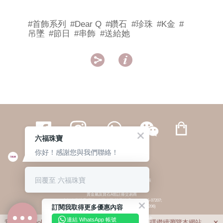
#首飾系列
#Dear Q
#鑽石
#珍珠
#K金
#
吊墜
#節日
#串飾
#送給她


六福珠寶
你好！感謝您與我們聯絡！
繁體
簡体
ENG
|
|
回覆至 六福珠寶
© 六福集團 版權所有 不得轉載
|
私隱政策
貴金屬及寶石A類註冊交易商
(六福企業禮品(國際)有限公司-註冊號碼:A-B-24-05-07207;
訂閱我取得更多優惠內容
六福電子商貿有限公司-註冊號碼:A-B-24-05-07206)
貴金屬及寶石B類註冊交易商
(六福集團有限公司-註冊號碼:B-B-24-05-07258;
連結 WhatsApp 帳號
我們利用cookies為您提供最佳的瀏覽體驗。若您選擇繼續瀏覽本網站，
