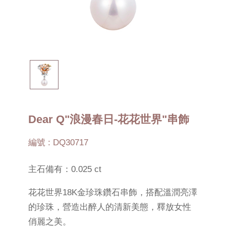
Dear Q"浪漫春日-花花世界"串飾
編號 : DQ30717
主石備有：0.025 ct
花花世界18K金珍珠鑽石串飾，搭配溫潤亮澤
的珍珠，營造出醉人的清新美態，釋放女性
俏麗之美。