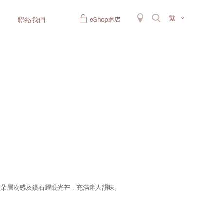
繁
聯絡我們
花朵層次感及鑽石耀眼光芒，充滿迷人韻味。