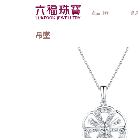
產品目錄
會
吊墜
首飾系列
鐘錶品牌
精選禮品