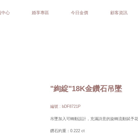
員中心
婚享專區
今日金價
顧客資訊
"絢綻"18K金鑽石吊墜
編號 : bDF8721P
吊墜加入可轉動設計，充滿詩意的旋轉流動賦予
鑽石約重：0.222 ct