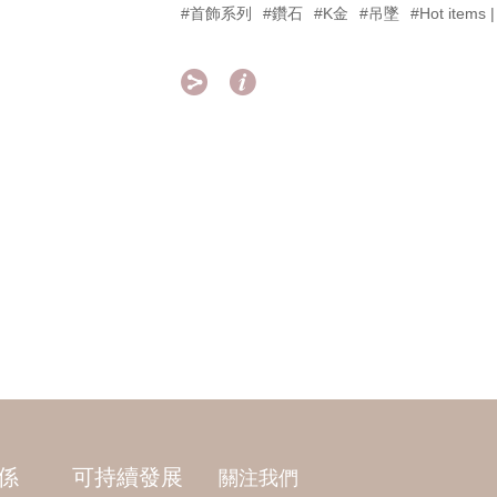
#首飾系列
#鑽石
#K金
#吊墜
#Hot item


係
可持續發展
關注我們