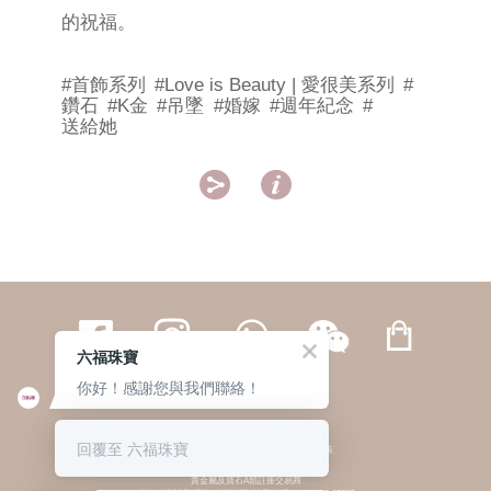
的祝福。
#首飾系列
#Love is Beauty | 愛很美系列
#
鑽石
#K金
#吊墜
#婚嫁
#週年紀念
#
送給她


六福珠寶
你好！感謝您與我們聯絡！
繁體
簡体
ENG
|
|
回覆至 六福珠寶
© 六福集團 版權所有 不得轉載
|
私隱政策
貴金屬及寶石A類註冊交易商