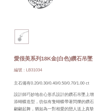
愛很美系列18K金(白色)鑽石吊墜
編號 : LB31034
主石備有0.20/0.30/0.40/0.50/0.70/1.00 ct
設計師巧妙地在心形爪設計的鑽石吊墜上增
添蝴蝶造型，彷似有隻蝴蝶帶著閃爍的鑽石
翩翩起舞，猶如為一對相愛的戀人送上真摰