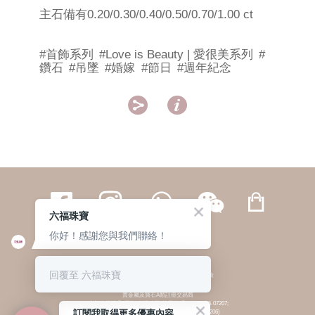
主石備有0.20/0.30/0.40/0.50/0.70/1.00 ct
#首飾系列
#Love is Beauty | 愛很美系列
#
鑽石
#吊墜
#婚嫁
#節日
#週年紀念


六福珠寶
你好！感謝您與我們聯絡！
繁體
簡体
ENG
|
|
回覆至 六福珠寶
© 六福集團 版權所有 不得轉載
|
私隱政策
貴金屬及寶石A類註冊交易商
(六福企業禮品(國際)有限公司-註冊號碼:A-B-24-05-07207;
訂閱我取得更多優惠內容
六福電子商貿有限公司-註冊號碼:A-B-24-05-07206)