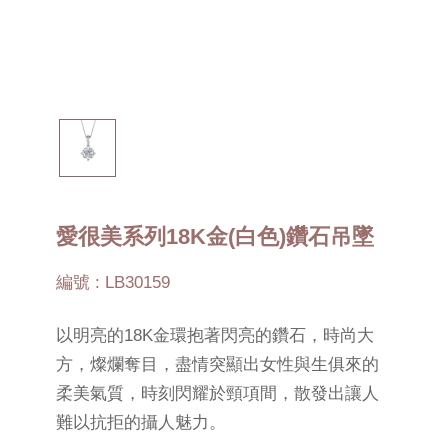
愛很美系列18K金(白色)鑽石吊墜
編號 : LB30159
以明亮的18K金環抱著閃亮的鑽石，時尚大
方，燦爛奪目，盡情突顯出女性與生俱來的
柔美氣質，時刻閃耀於頸項間，散發出讓人
難以抗拒的攝人魅力。