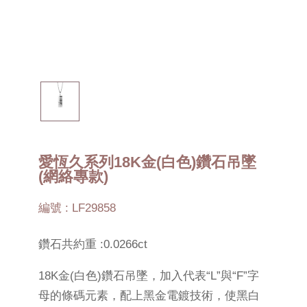
愛恆久系列18K金(白色)鑽石吊墜
(網絡專款)
編號 : LF29858
鑽石共約重 :0.0266ct
18K金(白色)鑽石吊墜，加入代表“L”與“F”字
母的條碼元素，配上黑金電鍍技術，使黑白