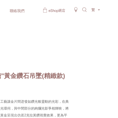
繁
聯絡我們
糖"黃金鑽石吊墜(精緻款)
彩工藝讓金片間迸發如鑽光般靈動的光彩，在典
星光環伺，與中間部分的絢爛光影爭相輝映，將
黃金呈現出仿若2克拉黃鑽視覺效果，更為平