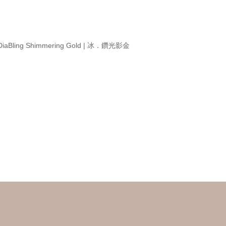
DiaBling Shimmering Gold | 冰．鑽光影金