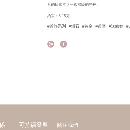
凡的日常注入一縷溫暖的光芒。
約重：3.15克
#首飾系列
#鑽石
#黃金
#吊墜
#送給她
#


係
可持續發展
關注我們