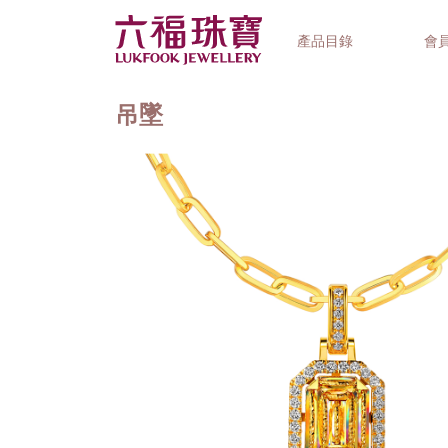
產品目錄
會
吊墜
首飾系列
鐘錶品牌
精選禮品