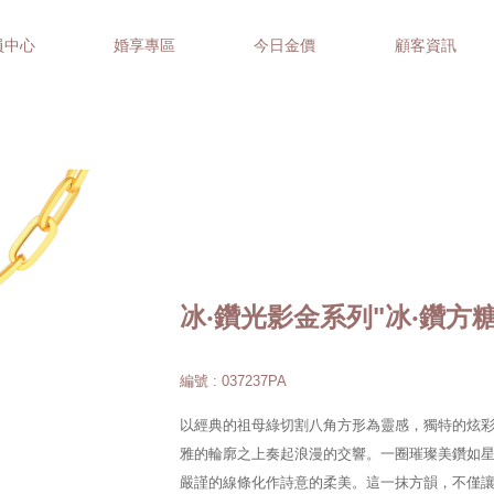
員中心
婚享專區
今日金價
顧客資訊
冰‧鑽光影金系列"冰‧鑽方
編號 : 037237PA
以經典的祖母綠切割八角方形為靈感，獨特的炫
雅的輪廓之上奏起浪漫的交響。一圈璀璨美鑽如
嚴謹的線條化作詩意的柔美。這一抹方韻，不僅讓