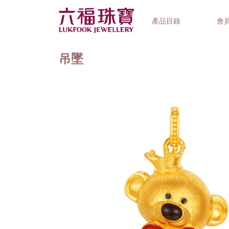
產品目錄
會
吊墜
首飾系列
鐘錶品牌
精選禮品