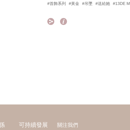
#首飾系列
#黃金
#吊墜
#送給她
#13DE 


係
可持續發展
關注我們