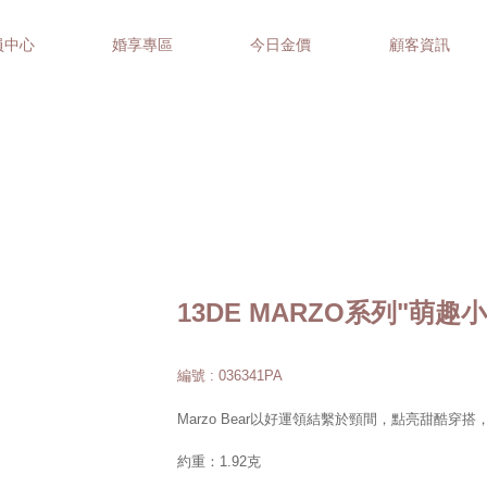
員中心
婚享專區
今日金價
顧客資訊
13DE MARZO系列"萌趣
編號 : 036341PA
Marzo Bear以好運領結繫於頸間，點亮甜酷穿
約重：1.92克