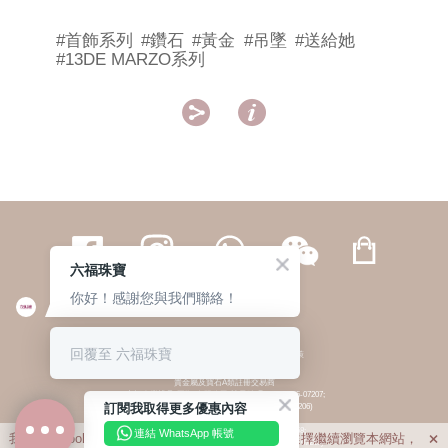
#首飾系列
#鑽石
#黃金
#吊墜
#送給她
#13DE MARZO系列


六福珠寶
你好！感謝您與我們聯絡！
繁體
簡体
ENG
|
|
回覆至 六福珠寶
© 六福集團 版權所有 不得轉載
|
私隱政策
貴金屬及寶石A類註冊交易商
(六福企業禮品(國際)有限公司-註冊號碼:A-B-24-05-07207;
訂閱我取得更多優惠內容
六福電子商貿有限公司-註冊號碼:A-B-24-05-07206)
貴金屬及寶石B類註冊交易商
(六福集團有限公司-註冊號碼:B-B-24-05-07258;
連結 WhatsApp 帳號
我們利用cookies為您提供最佳的瀏覽體驗。若您選擇繼續瀏覽本網站，

六福珠寶金行(香港)有限公司-註冊號碼:B-B-24-05-07259)