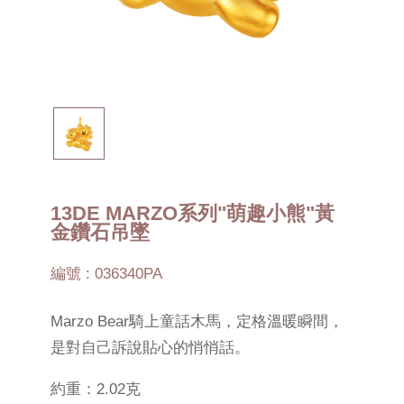
13DE MARZO系列"萌趣小熊"黃
金鑽石吊墜
編號 : 036340PA
Marzo Bear騎上童話木馬，定格溫暖瞬間，
是對自己訴說貼心的悄悄話。
約重：2.02克