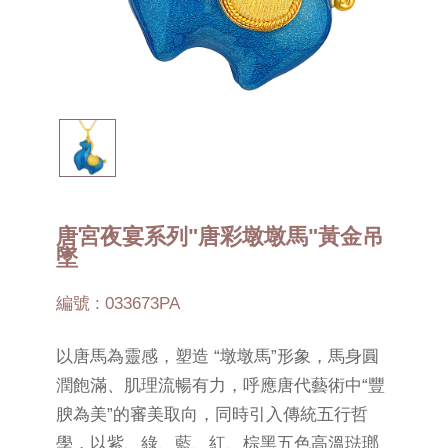
唐宮夜宴系列"唐彩墩墩馬"黃金吊
墜
編號 : 033673PA
以唐馬為靈感，塑造 “墩墩馬”形象，馬身圓
潤飽滿、肌理流暢有力，呼應唐代藝術中“豐
腴為美”的審美取向，同時引入傳統五行哲
學，以紫、綠、藍、紅、棕黑五色高溫琺瑯