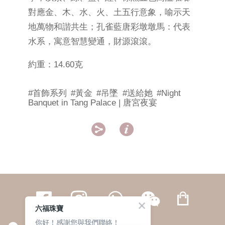
對應金、木、水、火、土五行意象，喻示天
地萬物和諧共生；孔雀藍唐彩墩墩馬：代表
水系，寓意智慧變通，財源滾滾。
約重：14.60克
#首飾系列
#黃金
#吊墜
#送給她
#Night
Banquet in Tang Palace | 唐宮夜宴


六福珠寶
你好！感謝您與我們聯絡！