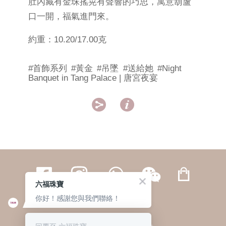
肚內藏有金珠搖晃有聲響的巧思，寓意葫蘆
口一開，福氣進門來。
約重：10.20/17.00克
#首飾系列
#黃金
#吊墜
#送給她
#Night
Banquet in Tang Palace | 唐宮夜宴


六福珠寶
你好！感謝您與我們聯絡！
繁體
簡体
ENG
|
|