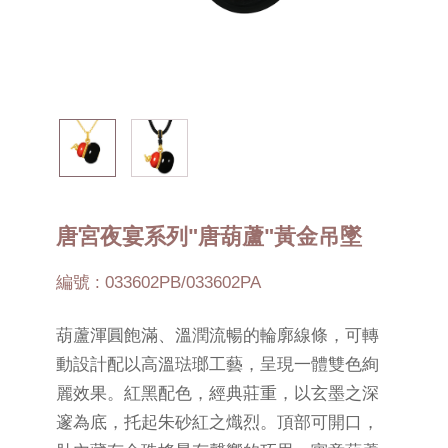
唐宮夜宴系列"唐葫蘆"黃金吊墜
編號 : 033602PB/033602PA
葫蘆渾圓飽滿、溫潤流暢的輪廓線條，可轉
動設計配以高溫琺瑯工藝，呈現一體雙色絢
麗效果。紅黑配色，經典莊重，以玄墨之深
邃為底，托起朱砂紅之熾烈。頂部可開口，