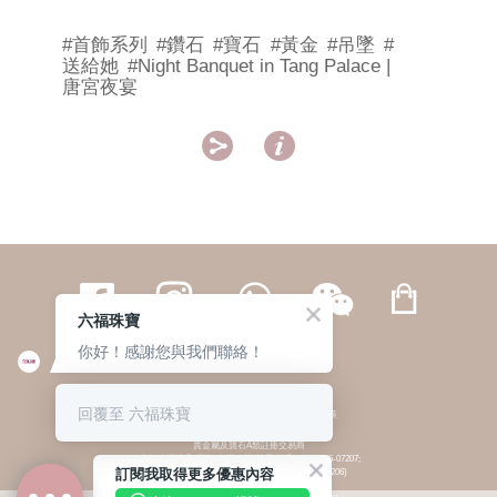
#首飾系列
#鑽石
#寶石
#黃金
#吊墜
#
送給她
#Night Banquet in Tang Palace |
唐宮夜宴


六福珠寶
你好！感謝您與我們聯絡！
繁體
簡体
ENG
|
|
回覆至 六福珠寶
© 六福集團 版權所有 不得轉載
|
私隱政策
貴金屬及寶石A類註冊交易商
(六福企業禮品(國際)有限公司-註冊號碼:A-B-24-05-07207;
訂閱我取得更多優惠內容
六福電子商貿有限公司-註冊號碼:A-B-24-05-07206)
貴金屬及寶石B類註冊交易商