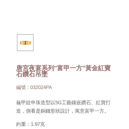
唐宮夜宴系列"富甲一方"黃金紅寶
石鑽石吊墜
編號 : 032024PA
龜甲紋申珠造型以5G工藝鑲嵌鑽石、紅寶打
造，側看是銅錢形狀設計，寓意富甲一方。
約重：1.97克